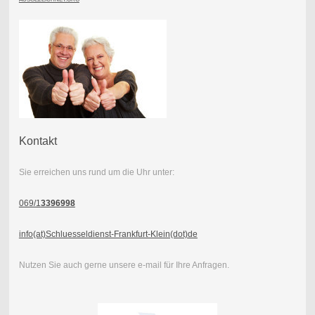
Kontakt
Sie erreichen uns rund um die Uhr unter:
069/1
3396998
info(at)Schluesseldienst-Frankfurt-Klein(dot)de
Nutzen Sie auch gerne unsere e-mail für Ihre Anfragen.