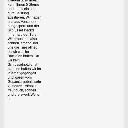
Claudia S. schrieb:
kann Ihnen 5 Sterne
und damit ein sehr
gute Leistung
attestieren. Wir hatten
uns aus Versehen
ausgesperrt und der
Schlüssel steckte
innerhalb der Türe.
Wir brauchten also
schnell jemand, der
uns die Türe öffnet,
da wir was im
Backofen hatten. Da
wir kein
Schlüsselnotdienst
kannten hatten wir im
Internet gegoogelt
und waren vom
Gesamtergebnis sehr
zufrieden. Absolut
freundlich, schnell
und preiswert. Weiter
so