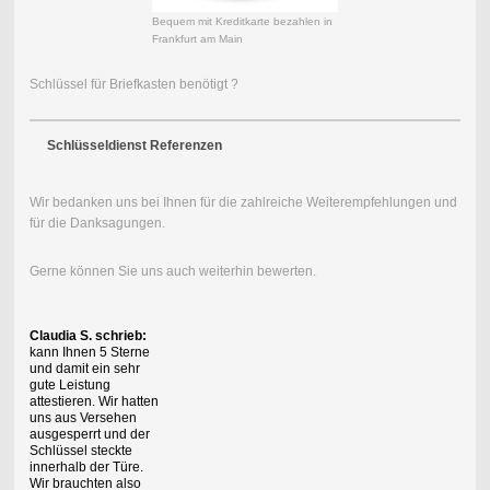
Bequem mit Kreditkarte bezahlen in
Frankfurt am Main
Schlüssel für Briefkasten benötigt ?
Schlüsseldienst Referenzen
Wir bedanken uns bei Ihnen für die zahlreiche Weiterempfehlungen und
für die Danksagungen.
Gerne können Sie uns auch weiterhin bewerten.
Claudia S. schrieb:
kann Ihnen 5 Sterne
und damit ein sehr
gute Leistung
attestieren. Wir hatten
uns aus Versehen
ausgesperrt und der
Schlüssel steckte
innerhalb der Türe.
Wir brauchten also