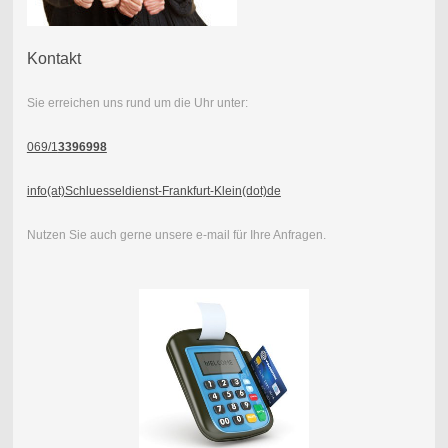
Kontakt
Sie erreichen uns rund um die Uhr unter:
069/1
3396998
info(at)Schluesseldienst-Frankfurt-Klein(dot)de
Nutzen Sie auch gerne unsere e-mail für Ihre Anfragen.