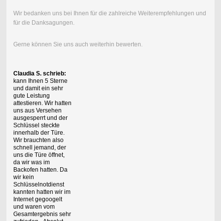
Wir bedanken uns bei Ihnen für die zahlreiche Weiterempfehlungen und
für die Danksagungen.
Gerne können Sie uns auch weiterhin bewerten.
Claudia S. schrieb:
kann Ihnen 5 Sterne
und damit ein sehr
gute Leistung
attestieren. Wir hatten
uns aus Versehen
ausgesperrt und der
Schlüssel steckte
innerhalb der Türe.
Wir brauchten also
schnell jemand, der
uns die Türe öffnet,
da wir was im
Backofen hatten. Da
wir kein
Schlüsselnotdienst
kannten hatten wir im
Internet gegoogelt
und waren vom
Gesamtergebnis sehr